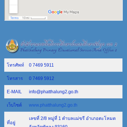
โทรศัพท์
0 7469 5911
โทรสาร
0 7469 5912
E-MAIL
info@phatthalung2.go.th
เว็บไซต์
www.phatthalung2.go.th
เลขที่ 2/8 หมู่ที่ 1 ตำบลแม่ขรี อำเภอตะโหมด
ที่อยู่
จังหวัดพัทลุง 93160