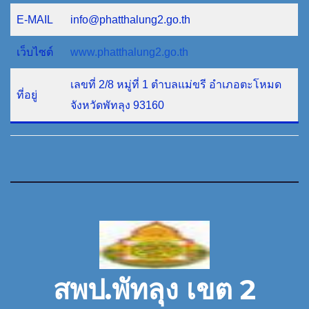
E-MAIL
info@phatthalung2.go.th
เว็บไซต์
www.phatthalung2.go.th
เลขที่ 2/8 หมู่ที่ 1 ตำบลแม่ขรี อำเภอตะโหมด
ที่อยู่
จังหวัดพัทลุง 93160
สพป.พัทลุง เขต 2