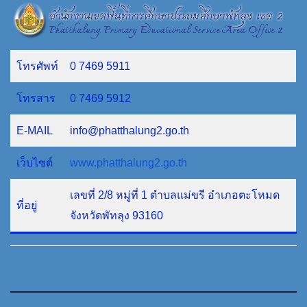
โทรศัพท์
0 7469 5911
โทรสาร
0 7469 5912
E-MAIL
info@phatthalung2.go.th
เว็บไซต์
www.phatthalung2.go.th
เลขที่ 2/8 หมู่ที่ 1 ตำบลแม่ขรี อำเภอตะโหมด
ที่อยู่
จังหวัดพัทลุง 93160