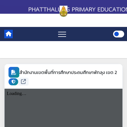
Skip
to
content
สำนักงานเขตพื้นที่การศึกษาประถมศึกษาพัทลุง เขต 2