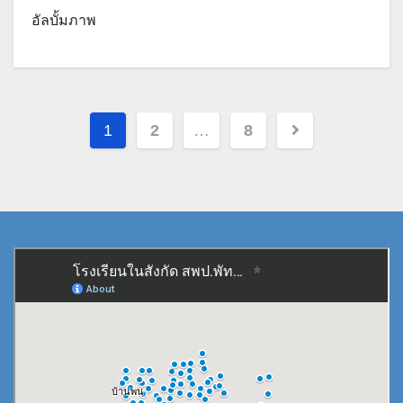
อัลบั้มภาพ
Posts
1
2
…
8
pagination