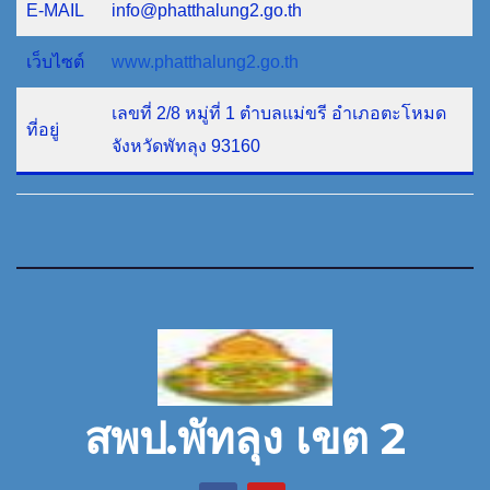
E-MAIL
info@phatthalung2.go.th
เว็บไซต์
www.phatthalung2.go.th
เลขที่ 2/8 หมู่ที่ 1 ตำบลแม่ขรี อำเภอตะโหมด
ที่อยู่
จังหวัดพัทลุง 93160
สพป.พัทลุง เขต 2