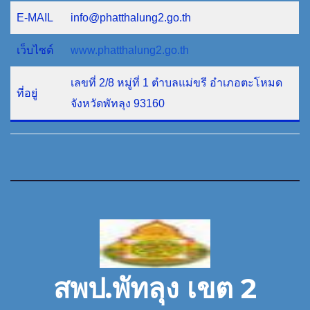
E-MAIL
info@phatthalung2.go.th
เว็บไซต์
www.phatthalung2.go.th
เลขที่ 2/8 หมู่ที่ 1 ตำบลแม่ขรี อำเภอตะโหมด
ที่อยู่
จังหวัดพัทลุง 93160
สพป.พัทลุง เขต 2