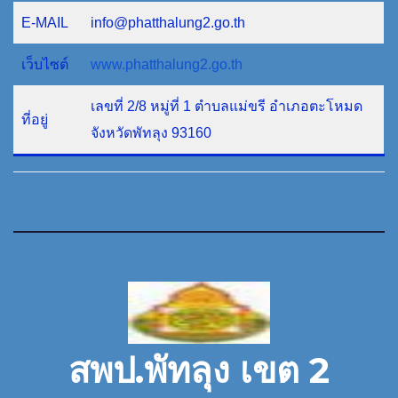
E-MAIL
info@phatthalung2.go.th
เว็บไซต์
www.phatthalung2.go.th
เลขที่ 2/8 หมู่ที่ 1 ตำบลแม่ขรี อำเภอตะโหมด
ที่อยู่
จังหวัดพัทลุง 93160
สพป.พัทลุง เขต 2