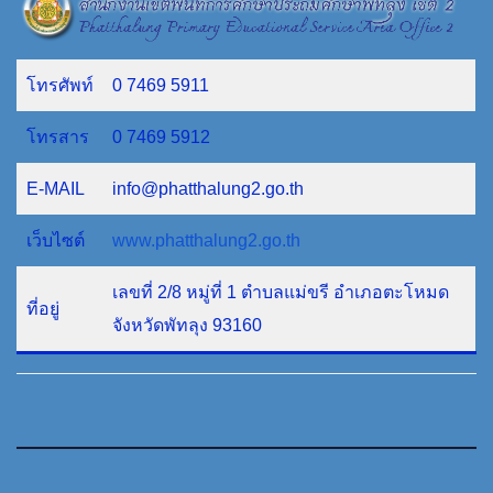
โทรศัพท์
0 7469 5911
โทรสาร
0 7469 5912
E-MAIL
info@phatthalung2.go.th
เว็บไซต์
www.phatthalung2.go.th
เลขที่ 2/8 หมู่ที่ 1 ตำบลแม่ขรี อำเภอตะโหมด
ที่อยู่
จังหวัดพัทลุง 93160