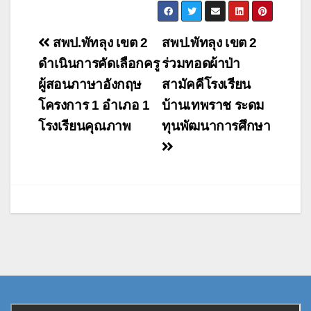
แนะแนว
สพป.พัทลุง เขต 2
สพป.พัทลุง เขต 2
เรื่อง
ดำเนินการคัดเลือกครู
ร่วมทอดผ้าป่า
ผู้สอนภาษาอังกฤษ
สามัคคีโรงเรียน
โครงการ 1 อำเภอ 1
บ้านเทพราช ระดม
โรงเรียนคุณภาพ
ทุนพัฒนาการศึกษา