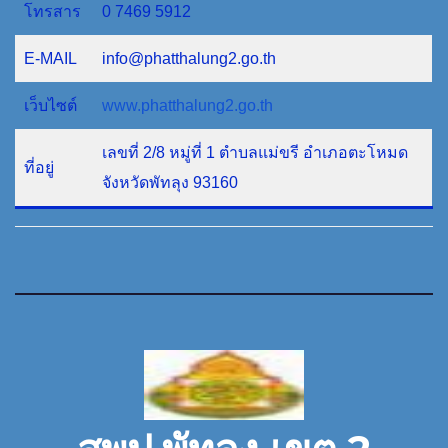
โทรสาร
0 7469 5912
E-MAIL
info@phatthalung2.go.th
เว็บไซต์
www.phatthalung2.go.th
เลขที่ 2/8 หมู่ที่ 1 ตำบลแม่ขรี อำเภอตะโหมด
ที่อยู่
จังหวัดพัทลุง 93160