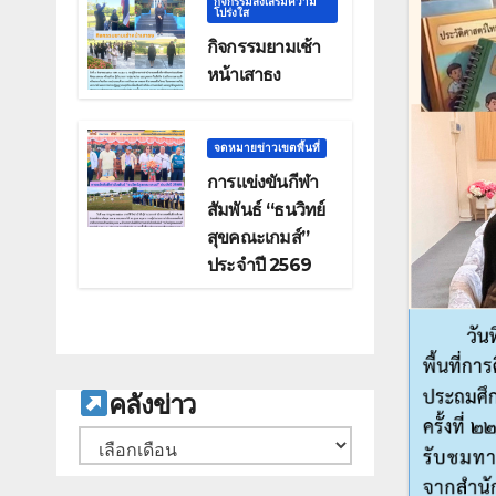
กิจกรรมส่งเสริมความ
โปร่งใส
กิจกรรมยามเช้า
หน้าเสาธง
จดหมายข่าวเขตพื้นที่
การแข่งขันกีฬา
สัมพันธ์ “ธนวิทย์
สุขคณะเกมส์”
ประจำปี 2569
ค
ลังข่าว
คลัง
เก็บ