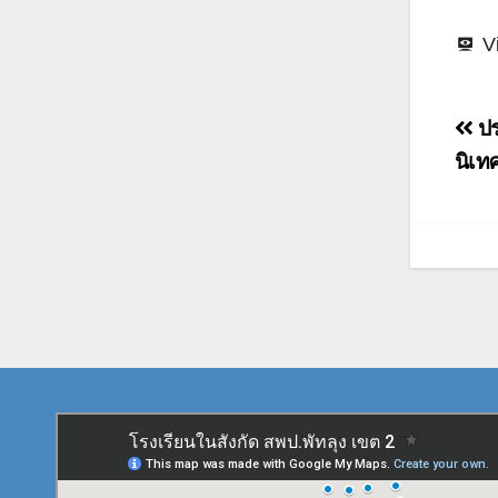
V
แน
ปร
เรื่
นิเท