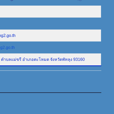
ng2.go.th
g2.go.th
ที่ 1 ตำบลแม่ขรี อำเภอตะโหมด จังหวัดพัทลุง 93160