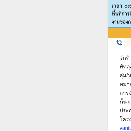
วันท
พัทล
ลุ่ม
หมาย
การจ
นั้น
ประถ
โครง
vani