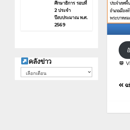
ศึกษาธิการ รอบที่
2 ประจำ
ปีงบประมาณ พ.ศ.
2569
อ
ค
ลังข่าว
V
คลัง
เก็บ
แน
ฉบ
เรื่