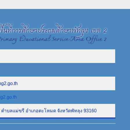
ng2.go.th
g2.go.th
ที่ 1 ตำบลแม่ขรี อำเภอตะโหมด จังหวัดพัทลุง 93160