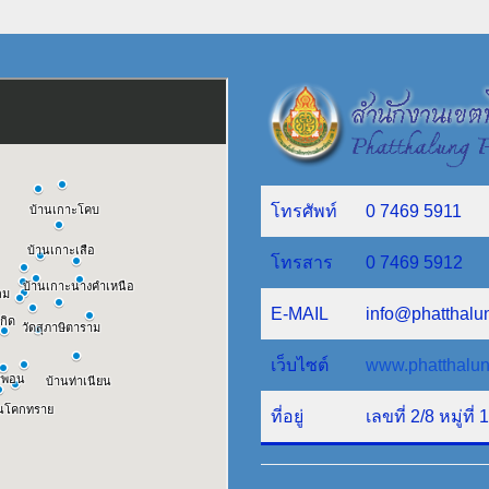
โทรศัพท์
0 7469 5911
โทรสาร
0 7469 5912
E-MAIL
info@phatthalu
เว็บไซต์
www.phatthalun
ที่อยู่
เลขที่ 2/8 หมู่