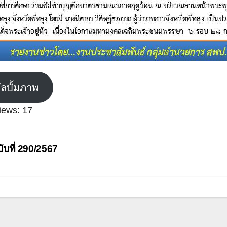
ัลบั้มภาพ
iews:
17
ะแนว
ับที่ 290/2567
อง