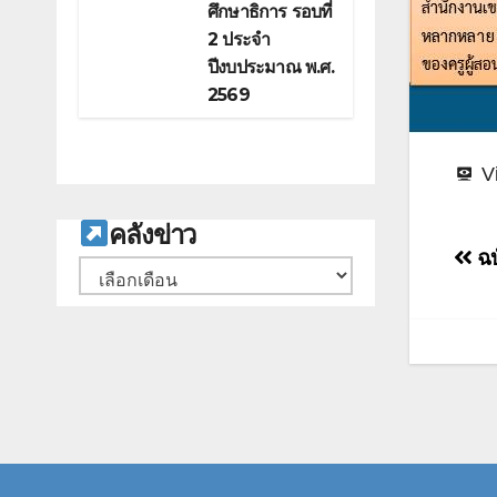
ศึกษาธิการ รอบที่
2 ประจำ
ปีงบประมาณ พ.ศ.
2569
V
ค
ลังข่าว
แน
ฉบ
คลัง
เรื่
เก็บ