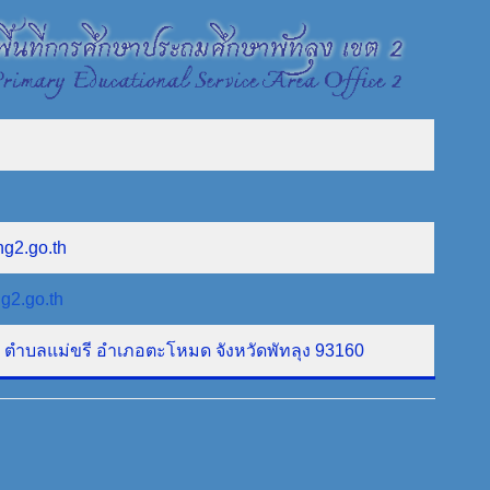
ng2.go.th
g2.go.th
ที่ 1 ตำบลแม่ขรี อำเภอตะโหมด จังหวัดพัทลุง 93160