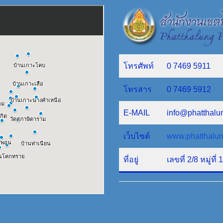
โทรศัพท์
0 7469 5911
โทรสาร
0 7469 5912
E-MAIL
info@phatthalu
เว็บไซต์
www.phatthalun
ที่อยู่
เลขที่ 2/8 หมู่