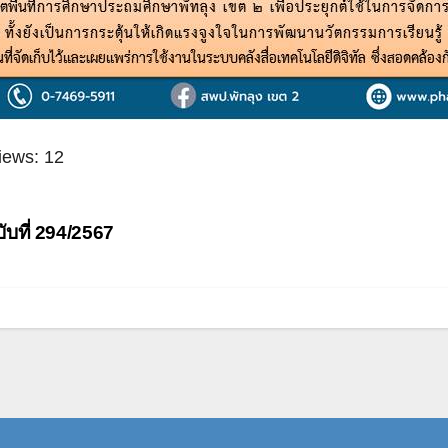
iews:
12
ะแนว
ับที่ 294/2567
อง