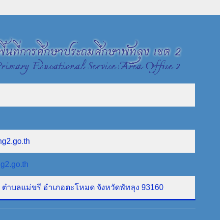
ng2.go.th
g2.go.th
ที่ 1 ตำบลแม่ขรี อำเภอตะโหมด จังหวัดพัทลุง 93160