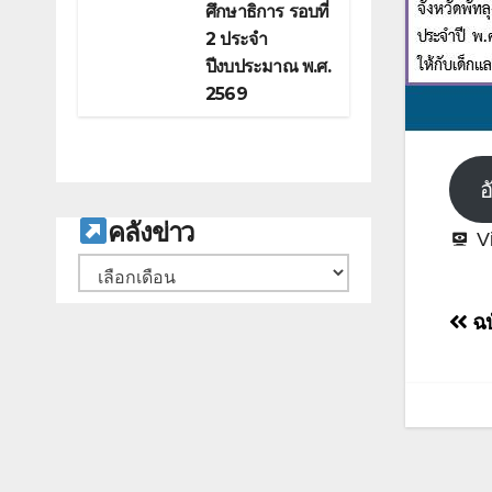
ศึกษาธิการ รอบที่
2 ประจำ
ปีงบประมาณ พ.ศ.
2569
อ
ค
ลังข่าว
V
คลัง
เก็บ
แน
ฉบ
เรื่