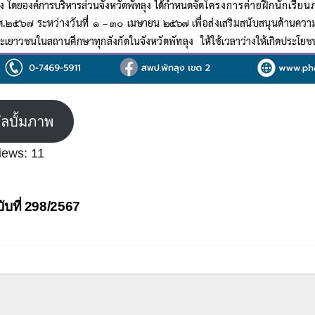
ัลบั้มภาพ
iews:
11
ะแนว
ับที่ 298/2567
อง