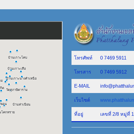
โทรศัพท์
0 7469 5911
โทรสาร
0 7469 5912
E-MAIL
info@phatthalu
เว็บไซต์
www.phatthalun
ที่อยู่
เลขที่ 2/8 หมู่