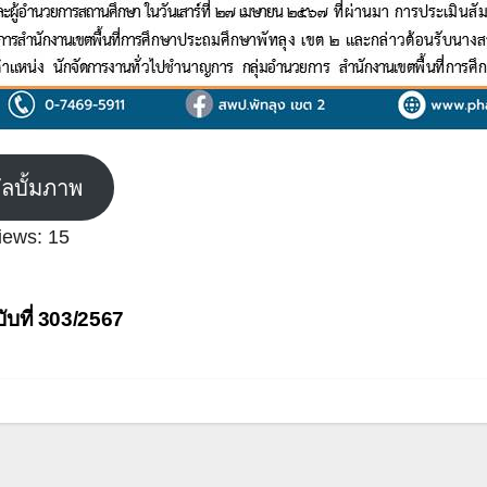
ัลบั้มภาพ
iews:
15
ะแนว
ับที่ 303/2567
อง