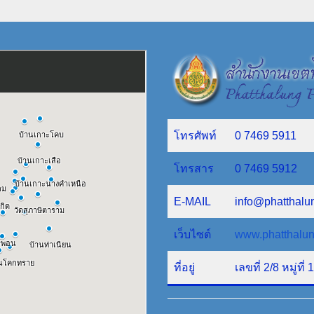
โทรศัพท์
0 7469 5911
โทรสาร
0 7469 5912
E-MAIL
info@phatthalu
เว็บไซต์
www.phatthalun
ที่อยู่
เลขที่ 2/8 หมู่