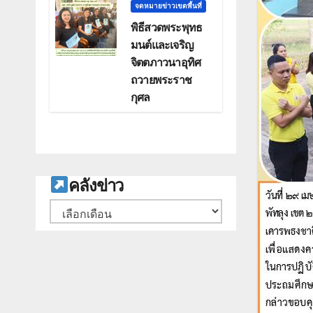
จดหมายข่าวเขตพื้นที่
พิธีสวดพระพุทธ
มนต์และเจริญ
จิตตภาวนาอุทิศ
ถวายพระราช
กุศล
ค
ลังข่าว
คลัง
เก็บ