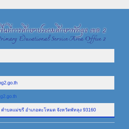
ng2.go.th
g2.go.th
ที่ 1 ตำบลแม่ขรี อำเภอตะโหมด จังหวัดพัทลุง 93160