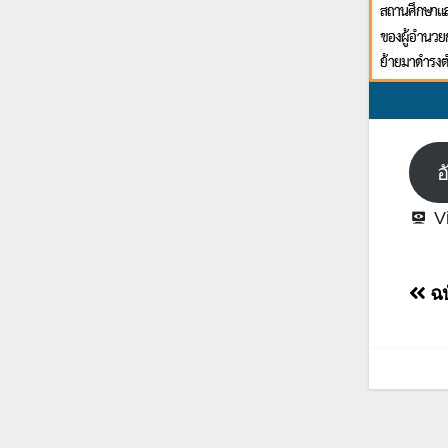
อ
V
แน
ฉบ
เรื่