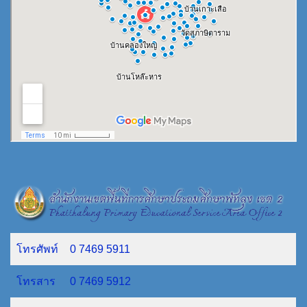
โทรศัพท์
0 7469 5911
โทรสาร
0 7469 5912