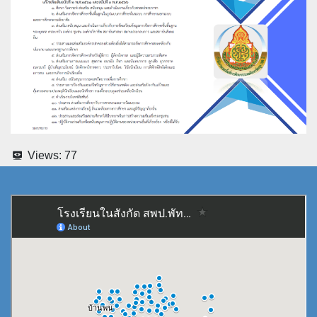
Views:
77