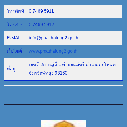
โทรศัพท์
0 7469 5911
โทรสาร
0 7469 5912
E-MAIL
info@phatthalung2.go.th
เว็บไซต์
www.phatthalung2.go.th
เลขที่ 2/8 หมู่ที่ 1 ตำบลแม่ขรี อำเภอตะโหมด
ที่อยู่
จังหวัดพัทลุง 93160