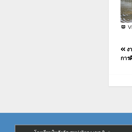
V
แน
งา
เรื่
การศ