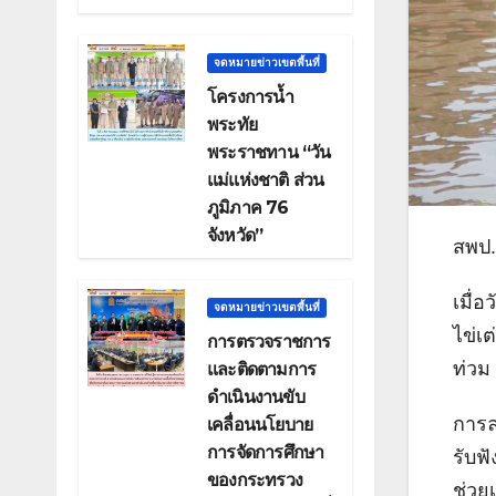
จดหมายข่าวเขตพื้นที่
โครงการน้ำ
พระทัย
พระราชทาน “วัน
แม่แห่งชาติ ส่วน
ภูมิภาค 76
จังหวัด”
สพป.
เมื่
จดหมายข่าวเขตพื้นที่
ไข่เ
การตรวจราชการ
ท่วม
และติดตามการ
ดำเนินงานขับ
การลง
เคลื่อนนโยบาย
การจัดการศึกษา
รับฟ
ของกระทรวง
ช่วย