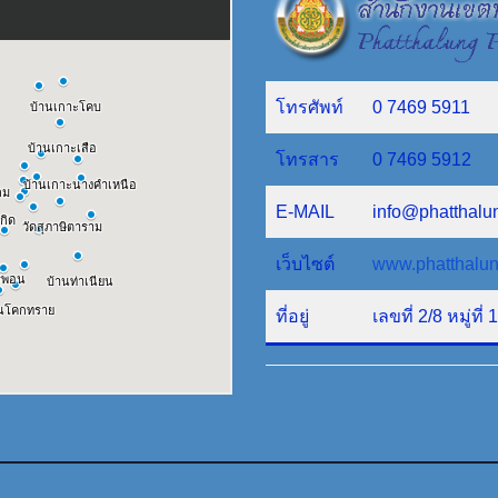
โทรศัพท์
0 7469 5911
โทรสาร
0 7469 5912
E-MAIL
info@phatthalu
เว็บไซต์
www.phatthalun
ที่อยู่
เลขที่ 2/8 หมู่