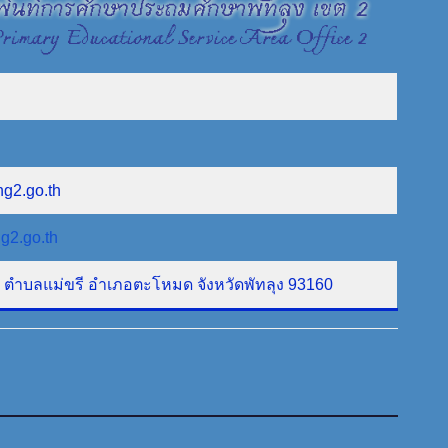
ng2.go.th
g2.go.th
ที่ 1 ตำบลแม่ขรี อำเภอตะโหมด จังหวัดพัทลุง 93160