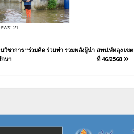
iews:
21
ะแนว
นวิชาการ “ร่วมคิด ร่วมทำ รวมพลังผู้นำ
สพป.พัทลุง เขต
อง
ึกษา
ที่ 46/2568