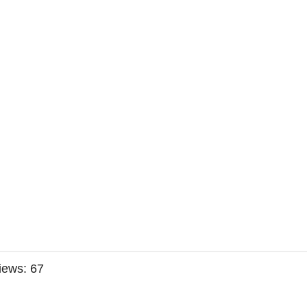
iews:
67