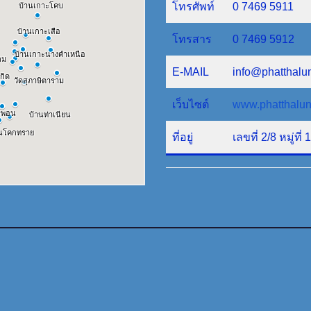
โทรศัพท์
0 7469 5911
โทรสาร
0 7469 5912
E-MAIL
info@phatthalu
เว็บไซต์
www.phatthalun
ที่อยู่
เลขที่ 2/8 หมู่