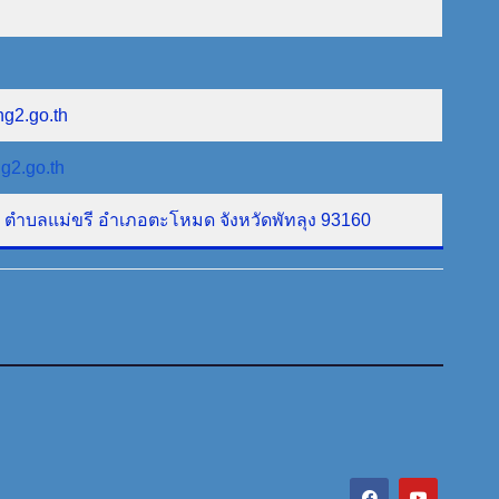
ng2.go.th
g2.go.th
ที่ 1 ตำบลแม่ขรี อำเภอตะโหมด จังหวัดพัทลุง 93160