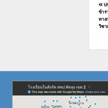
แน
ปร
เรื่
ข้าร
ทางก
วิชา