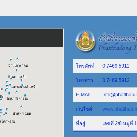
โทรศัพท์
0 7469 5911
โทรสาร
0 7469 5912
E-MAIL
info@phatthalu
เว็บไซต์
www.phatthalun
ที่อยู่
เลขที่ 2/8 หมู่