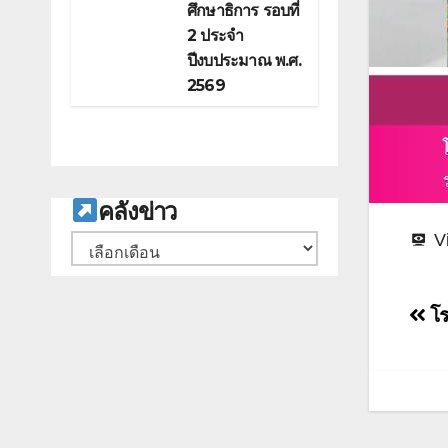
ศึกษาธิการ รอบที่
2 ประจำ
ปีงบประมาณ พ.ศ.
2569
ค
ลังข่าว
V
คลัง
เก็บ
แน
โร
เรื่