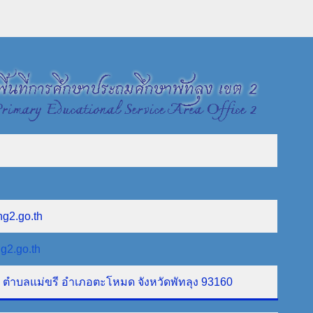
ng2.go.th
g2.go.th
ที่ 1 ตำบลแม่ขรี อำเภอตะโหมด จังหวัดพัทลุง 93160