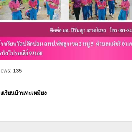
iews:
135
ะแนว
งเรียนบ้านทะเหมียง
อง