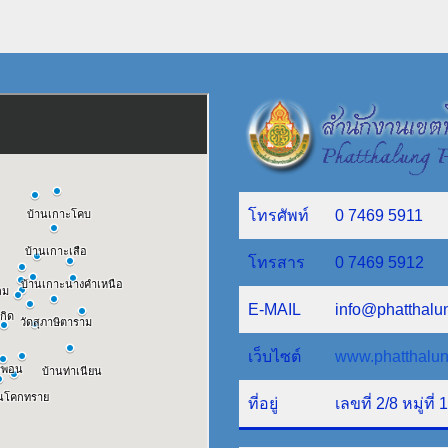
โทรศัพท์
0 7469 5911
โทรสาร
0 7469 5912
E-MAIL
info@phatthalu
เว็บไซต์
www.phatthalun
ที่อยู่
เลขที่ 2/8 หมู่