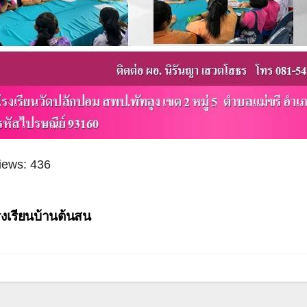
iews:
436
ะแนว
งเรียนบ้านต้นสน
อง