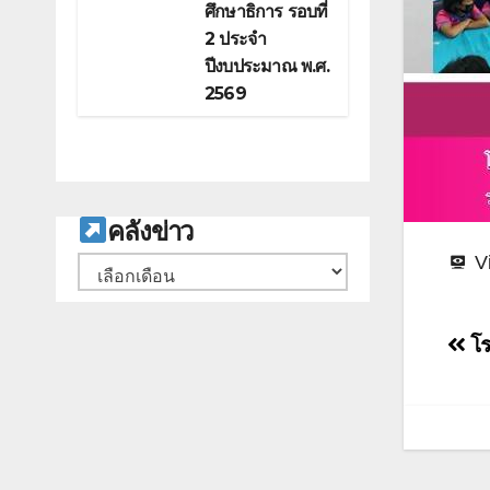
ศึกษาธิการ รอบที่
2 ประจำ
ปีงบประมาณ พ.ศ.
2569
ค
ลังข่าว
V
คลัง
เก็บ
แน
โร
เรื่