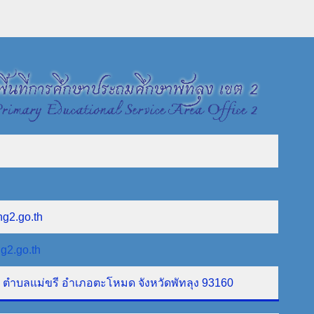
ng2.go.th
g2.go.th
ที่ 1 ตำบลแม่ขรี อำเภอตะโหมด จังหวัดพัทลุง 93160