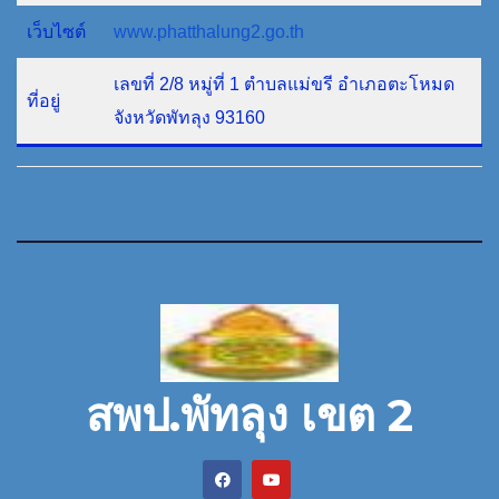
เว็บไซต์
www.phatthalung2.go.th
เลขที่ 2/8 หมู่ที่ 1 ตำบลแม่ขรี อำเภอตะโหมด
ที่อยู่
จังหวัดพัทลุง 93160
สพป.พัทลุง เขต 2