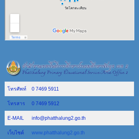
โทรศัพท์
0 7469 5911
โทรสาร
0 7469 5912
E-MAIL
info@phatthalung2.go.th
เว็บไซต์
www.phatthalung2.go.th