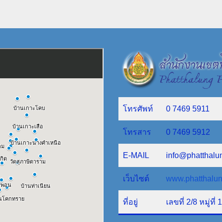
โทรศัพท์
0 7469 5911
โทรสาร
0 7469 5912
E-MAIL
info@phatthalu
เว็บไซต์
www.phatthalun
ที่อยู่
เลขที่ 2/8 หมู่