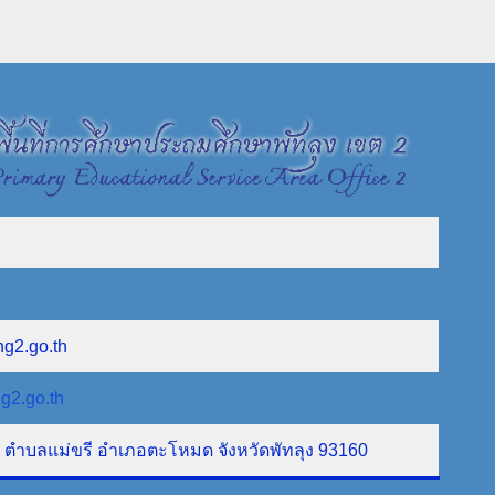
ng2.go.th
g2.go.th
ที่ 1 ตำบลแม่ขรี อำเภอตะโหมด จังหวัดพัทลุง 93160