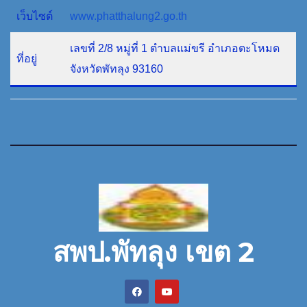
เว็บไซต์
www.phatthalung2.go.th
เลขที่ 2/8 หมู่ที่ 1 ตำบลแม่ขรี อำเภอตะโหมด
ที่อยู่
จังหวัดพัทลุง 93160
สพป.พัทลุง เขต 2