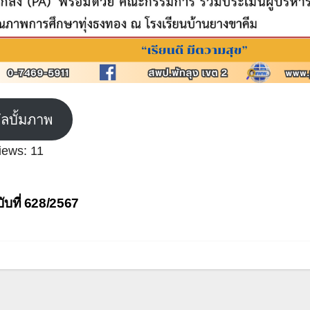
ัลบั้มภาพ
iews:
11
ะแนว
ับที่ 628/2567
อง