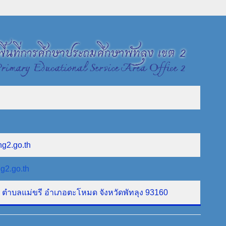
ng2.go.th
g2.go.th
ที่ 1 ตำบลแม่ขรี อำเภอตะโหมด จังหวัดพัทลุง 93160