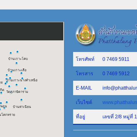
โทรศัพท์
0 7469 5911
โทรสาร
0 7469 5912
E-MAIL
info@phatthalu
เว็บไซต์
www.phatthalun
ที่อยู่
เลขที่ 2/8 หมู่