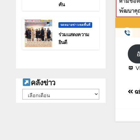
คัน
จดหมายข่าวเขตพื้นที่
ร่วมแสดงความ
ยินดี
อ
V
ค
ลังข่าว
แน
ฉบ
คลัง
เรื่
เก็บ