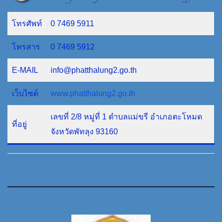
โทรศัพท์
0 7469 5911
โทรสาร
0 7469 5912
E-MAIL
info@phatthalung2.go.th
เว็บไซต์
www.phatthalung2.go.th
เลขที่ 2/8 หมู่ที่ 1 ตำบลแม่ขรี อำเภอตะโหมด
ที่อยู่
จังหวัดพัทลุง 93160