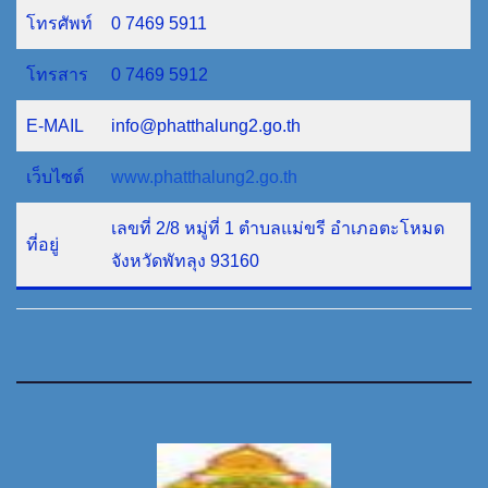
โทรศัพท์
0 7469 5911
โทรสาร
0 7469 5912
E-MAIL
info@phatthalung2.go.th
เว็บไซต์
www.phatthalung2.go.th
เลขที่ 2/8 หมู่ที่ 1 ตำบลแม่ขรี อำเภอตะโหมด
ที่อยู่
จังหวัดพัทลุง 93160